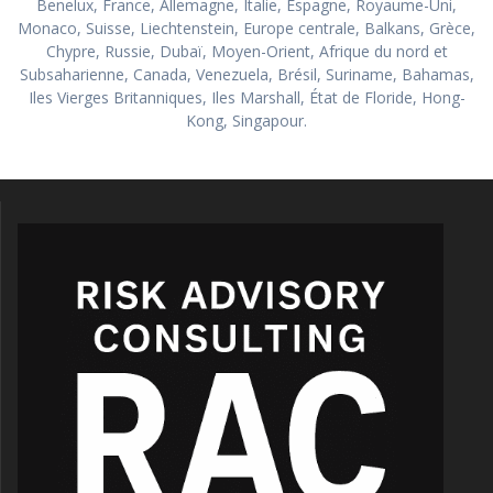
Benelux, France, Allemagne, Italie, Espagne, Royaume-Uni,
Monaco, Suisse, Liechtenstein, Europe centrale, Balkans, Grèce,
Chypre, Russie, Dubaï, Moyen-Orient, Afrique du nord et
Subsaharienne, Canada, Venezuela, Brésil, Suriname, Bahamas,
Iles Vierges Britanniques, Iles Marshall, État de Floride, Hong-
Kong, Singapour.