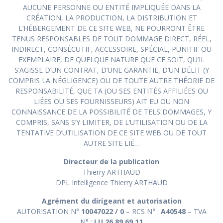
AUCUNE PERSONNE OU ENTITÉ IMPLIQUÉE DANS LA
CRÉATION, LA PRODUCTION, LA DISTRIBUTION ET
L’HÉBERGEMENT DE CE SITE WEB, NE POURRONT ÊTRE
TENUS RESPONSABLES DE TOUT DOMMAGE DIRECT, RÉEL,
INDIRECT, CONSÉCUTIF, ACCESSOIRE, SPÉCIAL, PUNITIF OU
EXEMPLAIRE, DE QUELQUE NATURE QUE CE SOIT, QU’IL
S’AGISSE D’UN CONTRAT, D’UNE GARANTIE, D’UN DÉLIT (Y
COMPRIS LA NÉGLIGENCE) OU DE TOUTE AUTRE THÉORIE DE
RESPONSABILITÉ, QUE TA (OU SES ENTITÉS AFFILIÉES OU
LIÉES OU SES FOURNISSEURS) AIT EU OU NON
CONNAISSANCE DE LA POSSIBILITÉ DE TELS DOMMAGES, Y
COMPRIS, SANS S’Y LIMITER, DE L’UTILISATION OU DE LA
TENTATIVE D’UTILISATION DE CE SITE WEB OU DE TOUT
AUTRE SITE LIÉ…
Directeur de la publication
Thierry ARTHAUD
DPL Intelligence Thierry ARTHAUD
Agrément du dirigeant et autorisation
AUTORISATION N°
10047022 / 0
– RCS N° :
A40548
– TVA
N° :
LU 26 89 69 11