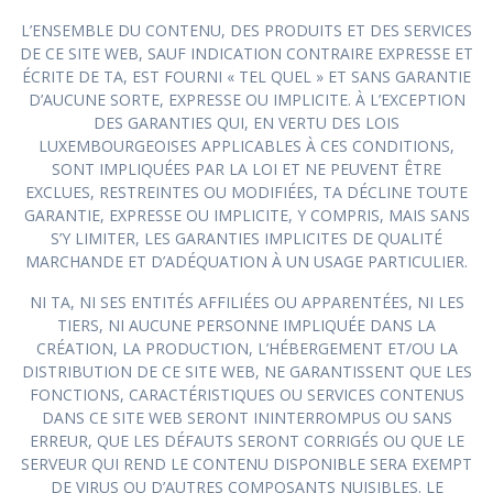
L’ENSEMBLE DU CONTENU, DES PRODUITS ET DES SERVICES
DE CE SITE WEB, SAUF INDICATION CONTRAIRE EXPRESSE ET
ÉCRITE DE TA, EST FOURNI « TEL QUEL » ET SANS GARANTIE
D’AUCUNE SORTE, EXPRESSE OU IMPLICITE. À L’EXCEPTION
DES GARANTIES QUI, EN VERTU DES LOIS
LUXEMBOURGEOISES APPLICABLES À CES CONDITIONS,
SONT IMPLIQUÉES PAR LA LOI ET NE PEUVENT ÊTRE
EXCLUES, RESTREINTES OU MODIFIÉES, TA DÉCLINE TOUTE
GARANTIE, EXPRESSE OU IMPLICITE, Y COMPRIS, MAIS SANS
S’Y LIMITER, LES GARANTIES IMPLICITES DE QUALITÉ
MARCHANDE ET D’ADÉQUATION À UN USAGE PARTICULIER.
NI TA, NI SES ENTITÉS AFFILIÉES OU APPARENTÉES, NI LES
TIERS, NI AUCUNE PERSONNE IMPLIQUÉE DANS LA
CRÉATION, LA PRODUCTION, L’HÉBERGEMENT ET/OU LA
DISTRIBUTION DE CE SITE WEB, NE GARANTISSENT QUE LES
FONCTIONS, CARACTÉRISTIQUES OU SERVICES CONTENUS
DANS CE SITE WEB SERONT ININTERROMPUS OU SANS
ERREUR, QUE LES DÉFAUTS SERONT CORRIGÉS OU QUE LE
SERVEUR QUI REND LE CONTENU DISPONIBLE SERA EXEMPT
DE VIRUS OU D’AUTRES COMPOSANTS NUISIBLES. LE