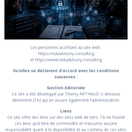
Les personnes accédant au site web :
https://riskadvisory.consulting
et
https://www.riskadvisory.consulting
Ils/elles se déclarent d’accord avec les conditions
suivantes :
Gestion éditoriale
Ce site a été développé par Thierry ARTHAUD ci dessous
dénommé (TA) qui en assure également l’administration.
Liens
Ce site offre des liens sur des sites web de tiers. TA ne fournit
ces liens qu’à titre de commodité et n’assume aucune
responsabilité quant à la disponibilité et au contenu de ces sites.