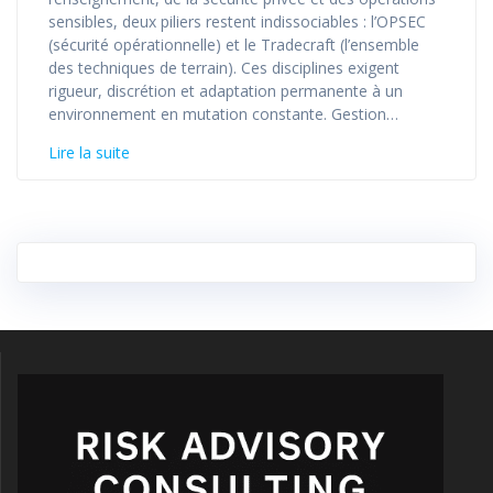
sensibles, deux piliers restent indissociables : l’OPSEC
(sécurité opérationnelle) et le Tradecraft (l’ensemble
des techniques de terrain). Ces disciplines exigent
rigueur, discrétion et adaptation permanente à un
environnement en mutation constante. Gestion…
Lire la suite